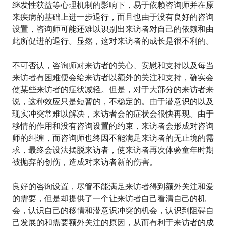
继发性获益等心理机制的影响下，易于依赖咨询师并在原
来疾病的基础上进一步退行，而且也由于没有良好的咨询
设置，咨询师可能还难以识别出来访者对自己的依赖和由
此所促进的退行。显然，这对来访者的成长是很不利的。
不可否认，咨询师对来访者的关心、安慰和支持以及每当
来访者有困难便会给来访者以额外的关注和支持，确实会
使某些来访者的症状减轻。但是，对于大部分的来访者来
说，这种效应只是短暂的，不稳定的。由于潜意识的以及
现实冲突常难以解决，来访者会的症状会很快再现。由于
移情的作用和没有咨询设置的约束，来访者会形成对咨询
师的纠缠，而咨询师也终因不能满足来访者的无止境的需
求，最终会设法摆脱来访者，使来访者再次体验童年时期
被抛弃的创伤，造成对来访者新的伤害。
良好的咨询设置，尽管不能满足来访者得到额外关注和爱
的需要，但是却提供了一个让来访者自己看清自己的机
会，认识自己的移情和潜意识冲突的机会，认识到阻碍自
己发展的和需要额外关注的原因，从而有利于来访者的成