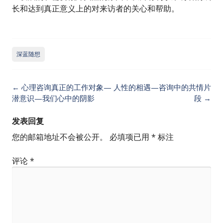
长和达到真正意义上的对来访者的关心和帮助。
深蓝随想
Post
←
心理咨询真正的工作对象—
人性的相遇—咨询中的共情片
navigation
潜意识—我们心中的阴影
段
→
发表回复
您的邮箱地址不会被公开。
必填项已用
*
标注
评论
*