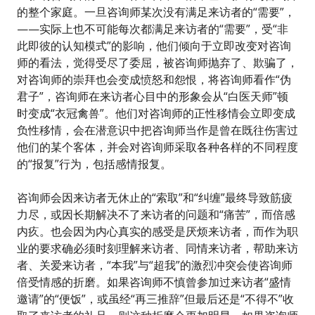
的整个家庭。一旦咨询师某次没有满足来访者的“需要”，
——实际上也不可能每次都满足来访者的“需要”，受“非
此即彼的认知模式”的影响，他们倾向于立即改变对咨询
师的看法，觉得受尽了委屈，被咨询师抛弃了、欺骗了，
对咨询师的崇拜也会变成愤怒和怨恨，将咨询师看作“伪
君子”，咨询师在来访者心目中的形象会从“白医天师”顿
时变成“衣冠禽兽”。他们对咨询师的正性移情会立即变成
负性移情，会在潜意识中把咨询师当作是曾在既往伤害过
他们的某个客体，并会对咨询师采取各种各样的不同程度
的“报复”行为，包括感情报复。
咨询师会因来访者无休止的“索取”和“纠缠”最终导致筋疲
力尽，或因长期解决不了来访者的问题和“痛苦”，而倍感
内疚。也会因为内心真实的感受是厌烦来访者，而作为职
业的要求确必须时刻理解来访者、同情来访者，帮助来访
者、关爱来访者，“本我”与“超我”的激烈冲突会使咨询师
倍受情感的折磨。如果咨询师不慎曾参加过来访者“盛情
邀请”的“便饭”，或虽经“再三推辞”但最后还是“不得不”收