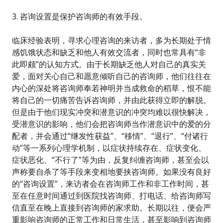
3. 咨询设置是保护咨询师的有效手段。
临床经验表明，寻求心理咨询的来访者，多为长期处于情
感饥饿状态和缺乏和他人有效交流者，同时也常具有“非
此即颇”的认知方式。由于长期缺乏他人对自己的真实关
爱，面对关心自己和愿意倾听自己的咨询师，他们往往在
内心的深处将咨询师奉若神明并当成救命的稻草，恨不能
将自己的一切痛苦告诉咨询师，并由此获得立即的解脱。
但是由于他们现实冲突和潜意识的冲突均难以很快解决，
受潜意识的影响，他们会把咨询师当作潜意识中的爱的分
配者，并会通过“继发性获益”、“移情”、“退行”、“付诸行
动”等一系列心理学机制，以症状持续存在、症状变化、
症状恶化、“不行了”等为由，反复纠缠咨询师，甚至会以
声称要自杀了等手段来变相地要挟咨询师。如果没有良好
的“咨询设置”，来访者会在咨询师工作和非工作时间，甚
至在任意时间通过到医院找咨询师、打电话、给咨询师写
信直至在晚上直接到咨询师的家求助。长期以往，便会严
重影响咨询师的正常工作和日常生活，甚至影响到咨询师